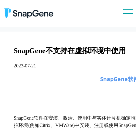
产品特性
质粒文件
SnapGene不支持在虚拟环境中使用
价格
2023-07-21
价格 & 在线购买
个人用户海外购
SnapGen
经销商列表
客户
资源
SnapGene软件在安装、激活、使用中与实体计算机确定
联系我们
拟环境(例如Citrix、VMWare)中安装、注册或使用Sna
技术支持